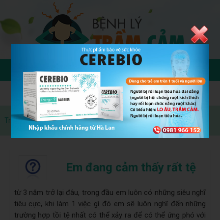
Trang chủ
»
Questions
Em đang cảm thấy rất tệ
từ 3 năm trở lại đâu, trong đầu em luôn có những siêu nghĩ
tiêu cực, khi làm 1 việc gì đó em sẽ luôn nghĩ đến những
trường hợp tồi tệ nhất có thể xảy ra để có thể ứng phó với