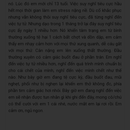
nó. Lúc đó em mới chỉ 13 tuổi. Việc suy nghĩ tiêu cực hầu
hết mọi thời gian làm em stress nặng nề. Dù cố khắc phục
nhưng vẫn không thôi suy nghĩ tiêu cực, đã từng nghĩ đến
việc tự tử. Nhưng dạo trong 1 tháng trở lại đây suy nghĩ tiêu
cực ấy ngày 1 nhiều hơn. Nó khiến tâm trạng em từ bình
thường xuống tệ hại 1 cách bất chợt và dồn dập, em cảm
thấy em nhạy cảm hơn với mọi thứ xung quanh, dễ cáu gắt
với mọi thứ. Cân nặng em lên xuống thất thường. Đầu
thường xuyên có cảm giác buốt đau ở phần trán. Em nghĩ
đến việc tự tử nhiều hơn, nghĩ đến quá trình mình chuẩn bị
cho cái chết của mình, nghĩ đến việc mình chết như thế
nào. Như bây giờ em đang tệ cực kỳ, đầu buốt đau, mũi
nghẹt, phổi như bị nghẹn lại khiến em thở không đc, phía
phần tim cảm giác hơi nhói. Bây giờ em đang nghĩ đến việc
em sẽ nhận được tun nhắn gì khi ghi đến đây, mong cô/chú
có thể cười với em 1 cái nhé, nước mắt em lại rơi rồi. Em
cảm ơn, ngủ ngon.