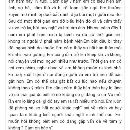
em năm nay 19 tuổi. Cách đây 3 năm em có biểu hiện ám
ảnh, sợ hãi, căm thù và bị rối loạn giấc ngủ. Em thường
xuyên mơ mình bị đuổi bắt đánh đập bởi một người nào đó.
Sau đó một thời gian em đỡ biểu hiện đó đi và cảm thấy
vui vẻ trở lại, bớt suy nghĩ và bớt ám ảnh. Nhưng cách đây 1
năm em phát hiện mình bị bệnh và đa số thời gian em
không ra ngoài vì phải nằm bệnh viện.Em bắt đầu bị thay
đổi ngoại hình do thuốc. Em cảm thấy sợ hãi bản thân mỗi
khi nhìn vào gương. Em cũng dần trở lên khép kín và không
nói chuyện với mọi người nhiều như trước. Thời gian em có
chỉ xem phim, nghe nhạc và em không muốn ra khỏi nhà.
Em sơj xuất hiện ở nơi đông người và em trở nên dễ cáu
gắt hơn. Em có thể cáu gắt bất cứ lúc nào nếu chuyện
không theo ý mình. Em cũng cảm thấy bản thân hay lo lắng
vô cớ thái quá dù biết rõ nó không có gì đáng lo cả. Và mỗi
lần em lo lắng cái gì đó tay em ra rất nhiều mồ hôi. Em luôn
đề phòng và sợ hãi người khác nghĩ sai về mình và hay
quan tâm không biết người khác nghĩ mình thế nào. Em
muốn hỏi không biết em có đang gặp vấn đề về tâm lý
không ? Cảm ơn bác sĩ.