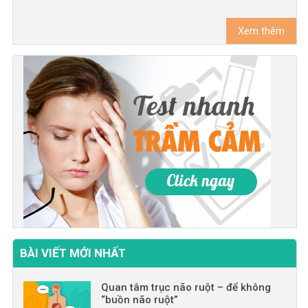
Xem thêm
BÀI VIẾT MỚI NHẤT
Quan tâm trục não ruột – để không
“buồn não ruột”