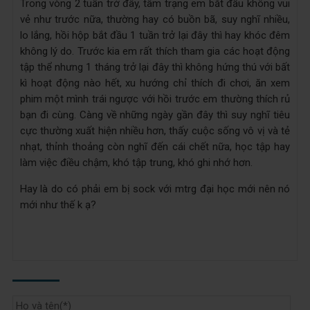
Trong vòng 2 tuần trở đây, tâm trạng em bắt đầu không vui
vẻ như trước nữa, thường hay có buồn bã, suy nghĩ nhiều,
lo lắng, hồi hộp bắt đầu 1 tuần trở lại đây thì hay khóc đêm
không lý do. Trước kia em rất thích tham gia các hoạt động
tập thể nhưng 1 tháng trở lại đây thì không hứng thú với bất
kì hoạt động nào hết, xu hướng chỉ thích đi chơi, ăn xem
phim một mình trái ngược với hồi trước em thường thích rủ
bạn đi cùng. Càng về những ngày gần đây thì suy nghĩ tiêu
cực thường xuất hiện nhiều hơn, thấy cuộc sống vô vị và tẻ
nhạt, thỉnh thoảng còn nghĩ đến cái chết nữa, học tập hay
làm việc điều chậm, khó tập trung, khó ghi nhớ hơn.
Hay là do có phải em bị sock với mtrg đại học mới nên nó
mới như thế k ạ?