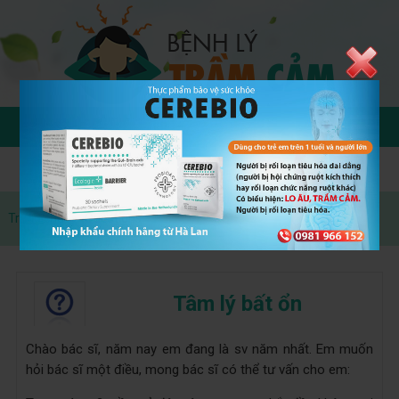
Trang chủ
»
Questions
Tâm lý bất ổn
Chào bác sĩ, năm nay em đang là sv năm nhất. Em muốn
hỏi bác sĩ một điều, mong bác sĩ có thể tư vấn cho em: