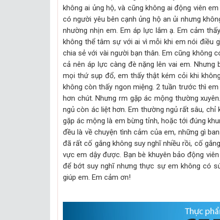
không ai ủng hộ, và cũng không ai động viên em
có người yêu bên cạnh ủng hộ an ủi nhưng không 
nhường nhịn em. Em áp lực lắm ạ. Em cảm thấy 
không thể tâm sự với ai vì mỗi khi em nói điều g
chia sẻ với vài người bạn thân. Em cũng không c
cả nên áp lực càng đè nặng lên vai em. Nhưng
mọi thứ sụp đổ, em thấy thật kém cỏi khi khôn
không còn thấy ngon miệng. 2 tuần trước thì em 
hơn chút. Nhưng rm gặp ác mộng thường xuyên.
ngủ còn ác liệt hơn. Em thường ngủ rất sâu, chỉ
gặp ác mộng là em bừng tỉnh, hoặc tới đúng kh
đều là về chuyện tình cảm của em, những gì ban
đã rất cố gắng không suy nghĩ nhiều rồi, cố gắn
vực em dậy được. Bạn bè khuyên bảo động viên 
để bớt suy nghĩ nhưng thực sự em không có sức
giúp em. Em cảm ơn!