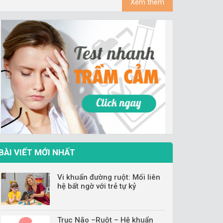
Xem thêm
BÀI VIẾT MỚI NHẤT
Vi khuẩn đường ruột: Mối liên
hệ bất ngờ với trẻ tự kỷ
Trục Não –Ruột – Hệ khuẩn