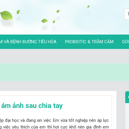
M VÀ BỆNH ĐƯỜNG TIÊU HÓA
PROBIOTIC & TRẦM CẢM
GÓ
 ám ảnh sau chia tay
ệp đại học và đang xin việc. Em vừa tốt nghiệp nên áp lực
g việc yêu thích của em thì hơi cực khổ nên gia đình em