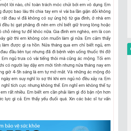
 một lời nào, chỉ toàn trách móc chửi bới em vô dụng. Em
được bao lâu thì chia tay em vì vài ba lần giận dỗi không
rất đau vì đã không có sự ủng hộ từ gia đình, ở nhà em
ì đều bị gạt phăng đi nên em chỉ biết giữ trong lòng hoặc
ó chỗ riêng tư để khóc nữa. Gia đình em nghèo, em là con
 bây giờ thì em không còn muốn làm gì nữa. Em cảm thấy
g làm được gì ra hồn. Nửa tháng qua em chỉ biết ngủ, em
đau đầu liên tục nhưng đã đi bệnh viện uống thuốc thì đỡ
 Em ngủ trưa có vài tiếng thôi mà cũng ác mộng. Tối em
 khi có người lay dậy em mới tỉnh nhưng nửa tháng nay em
ung giờ 4-5h sáng là em tự mở mắt. Và những ác mộng đó
 ngày em suy nghĩ lo sợ thì khi em ngủ nó đều xảy ra. Em
g nghĩ tích cực nhưng không thể. Em nghĩ em không thể tự
em rất nhiều. Em biết em cần phải làm gì đó bận rộn hơn
 lực gì cả. Em thấy yếu đuối quá. Xin các bác sĩ tư vấn