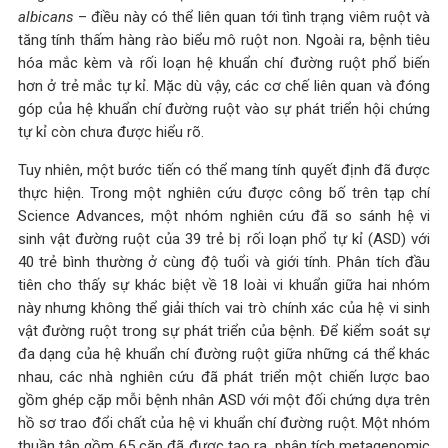
albicans
– điều này có thể liên quan tới tình trạng viêm ruột và
tăng tính thấm hàng rào biểu mô ruột non. Ngoài ra, bệnh tiêu
hóa mắc kèm và rối loạn hệ khuẩn chí đường ruột phổ biến
hơn ở trẻ mắc tự kỉ. Mặc dù vậy, các cơ chế liên quan và đóng
góp của hệ khuẩn chí đường ruột vào sự phát triển hội chứng
tự kỉ còn chưa được hiểu rõ.
Tuy nhiên, một bước tiến có thể mang tính quyết định đã được
thực hiện. Trong một nghiên cứu được công bố trên tạp chí
Science Advances, một nhóm nghiên cứu đã so sánh hệ vi
sinh vật đường ruột của 39 trẻ bị rối loạn phổ tự kỉ (ASD) với
40 trẻ bình thường ở cùng độ tuổi và giới tính. Phân tích đầu
tiên cho thấy sự khác biệt về 18 loài vi khuẩn giữa hai nhóm
này nhưng không thể giải thích vai trò chính xác của hệ vi sinh
vật đường ruột trong sự phát triển của bệnh. Để kiểm soát sự
đa dạng của hệ khuẩn chí đường ruột giữa những cá thể khác
nhau, các nhà nghiên cứu đã phát triển một chiến lược bao
gồm ghép cặp mỗi bệnh nhân ASD với một đối chứng dựa trên
hồ sơ trao đổi chất của hệ vi khuẩn chí đường ruột. Một nhóm
thuần tập gồm 65 cặp đã được tạo ra, phân tích metagenomic