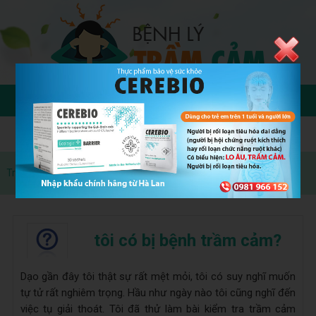
Trang chủ
»
Questions
tôi có bị bệnh trầm cảm?
Dạo gần đây tôi thật sự rất mệt mỏi, tôi có suy nghĩ muốn
tự tử rất nghiêm trọng. Hầu như ngày nào tôi cũng nghĩ đến
việc tụ giải thoát. Tôi đã thử làm bài kiểm tra trầm cảm