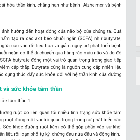
thoái hóa thần kinh, chẳng hạn như bệnh Alzheimer và bệnh
c ảnh hưởng đến hoạt động của não bộ của chúng ta. Quá
 phẩm tạo ra các axit béo chuỗi ngắn (SCFA) như butyrate,
 ngừa các vấn đề tiêu hóa và giảm nguy cơ phát triển bệnh
chuỗi ngắn có thể di chuyển qua hàng rào máu não và do đó
SCFA butyrate đóng một vai trò quan trọng trong giao tiếp
 viêm cấp thấp. Butyrate cũng là nguồn cung cấp nhiên liệu
tác dụng thúc đẩy sức khỏe đối với hệ thần kinh của đường
t và sức khỏe tâm thần
ường ruột có liên quan tới nhiều tình trạng sức khỏe tâm
g ruột đóng một vai trò quan trọng trong sự phát triển não
uột. Sức khỏe đường ruột kém có thể góp phần vào sự khởi
ân liệt, rối loạn phổ tự kỷ, chứng đau nửa đầu và động kinh.