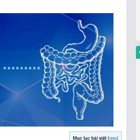
Mục lục bài viết
[
Hiện
]