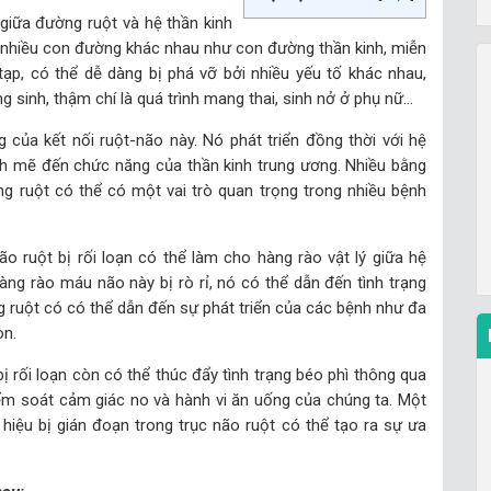
giữa đường ruột và hệ thần kinh
n nhiều con đường khác nhau như con đường thần kinh, miễn
tạp, có thể dễ dàng bị phá vỡ bởi nhiều yếu tố khác nhau,
 sinh, thậm chí là quá trình mang thai, sinh nở ở phụ nữ…
 của kết nối ruột-não này. Nó phát triển đồng thời với hệ
h mẽ đến chức năng của thần kinh trung ương. Nhiều bằng
ng ruột có thể có một vai trò quan trọng trong nhiều bệnh
o ruột bị rối loạn có thể làm cho hàng rào vật lý giữa hệ
àng rào máu não này bị rò rỉ, nó có thể dẫn đến tình trạng
g ruột có có thể dẫn đến sự phát triển của các bệnh như đa
on.
ị rối loạn còn có thể thúc đẩy tình trạng béo phì thông qua
kiểm soát cảm giác no và hành vi ăn uống của chúng ta. Một
iệu bị gián đoạn trong trục não ruột có thể tạo ra sự ưa