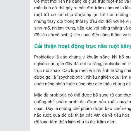
Có một mối liên hệ đáng kể giữa trục ruột-não v
mãn tính có thể gây ra các đợt trầm cảm và lo l
ruột tốt có thể chịu được áp lực tốt hơn những n
những thay đổi trong thời kỳ đầu đời đối với hệ vi 
sinh mổ, nhiễm trùng, tiếp xúc với căng thẳng v
đổi lâu dài về sinh lý liên quan đến căng thẳng và h
Cải thiện hoạt động trục não ruột bằn
Probiotics là các chủng vi khuẩn sống, khi bổ s
nghiên cứu gần đây đã chỉ ra rằng, probiotic có t
trục ruột-não. Các loại men vi sinh ảnh hưởng nh
được gọi là “spychobiotic”. Nhiều nghiên cứu lâm 
chức năng nhận thức cũng như các triệu chứng căn
Mặc dù probiotic có thể được bổ sung từ các thự
những chế phẩm probiotic được sản xuất chuyên 
quan. Đây là những chế phẩm được bào chế riêng
não ruột, qua đó cải thiện các vấn đề về tiêu hóa 
rối loạn tâm thần kinh như lo âu, trầm cảm.