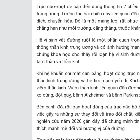
Trục não-ruột đề cập đến dòng thông tin 2 chiều 
trung ương. Tương tác hai chiều này liên quan đế
dịch, chuyển hóa. Đó là một mạng lưới rất phức 
chẳng hạn như môi trường, căng thẳng, thuốc kháng
Hệ vi sinh vật đường ruột là một phần quan trọng
thống thần kinh trung ương và có ảnh hưởng mạn
chứng khoa học cho thấy rối loạn hệ vi sinh đườ
tâm thần và thần kinh.
Khi hệ khuẩn chí mất cân bằng, hoạt động trục nã
thần kinh trung ương và hệ tim mạch yếu đi. Khi h
viêm thần kinh. Viêm thần kinh liên quan đến đườn
xơ cứng, đột quỵ, bệnh Alzheimer và bệnh Parkins
Bên cạnh đó, rối loạn hoạt động của trục não bộ b
việc gây ra những sự thay đổi về trao đổi chất, 
nghiên cứu năm 2020 gần đây đã chứng minh tín h
thích mạnh mẽ đối với hương vị của đường.