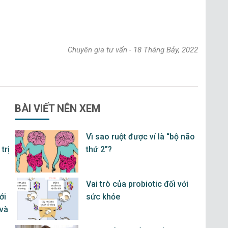
Chuyên gia tư vấn
-
18 Tháng Bảy, 2022
BÀI VIẾT
NÊN XEM
Vì sao ruột được ví là “bộ não
trị
thứ 2”?
Vai trò của probiotic đối với
ới
sức khỏe
 và