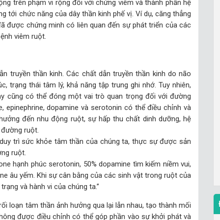
động trên phạm vi rộng đối với chứng viêm và thành phần hệ
ng tới chức năng của dây thần kinh phế vị. Ví dụ, căng thẳng
à đã được chứng minh có liên quan đến sự phát triển của các
bệnh viêm ruột.
ẫn truyền thần kinh. Các chất dẫn truyền thần kinh do não
, trạng thái tâm lý, khả năng tập trung ghi nhớ. Tuy nhiên,
ày cũng có thể đóng một vai trò quan trọng đối với đường
e, epinephrine, dopamine và serotonin có thể điều chỉnh và
hưởng đến nhu động ruột, sự hấp thu chất dinh dưỡng, hệ
 đường ruột.
 duy trì sức khỏe tâm thần của chúng ta, thực sự được sản
ờng ruột.
mone hạnh phúc serotonin, 50% dopamine tìm kiếm niềm vui,
e âu yếm. Khi sự cân bằng của các sinh vật trong ruột của
trạng và hành vi của chúng ta.”
rối loạn tâm thần ảnh hưởng qua lại lẫn nhau, tạo thành mối
không được điều chỉnh có thể góp phần vào sự khởi phát và