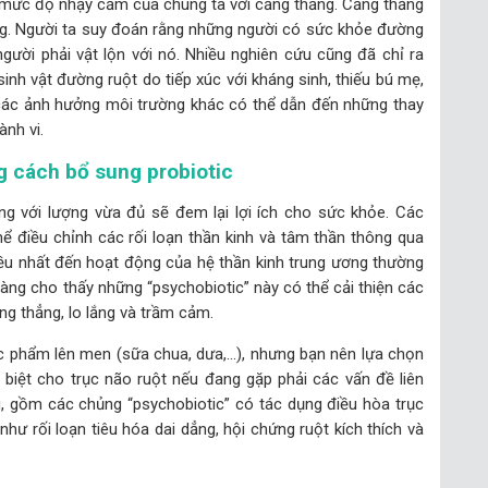
à mức độ nhạy cảm của chúng ta với căng thẳng. Căng thẳng
ắng. Người ta suy đoán rằng những người có sức khỏe đường
gười phải vật lộn với nó. Nhiều nghiên cứu cũng đã chỉ ra
sinh vật đường ruột do tiếp xúc với kháng sinh, thiếu bú mẹ,
à các ảnh hưởng môi trường khác có thể dẫn đến những thay
ành vi.
g cách bổ sung probiotic
ung với lượng vừa đủ sẽ đem lại lợi ích cho sức khỏe. Các
hể điều chỉnh các rối loạn thần kinh và tâm thần thông qua
iều nhất đến hoạt động của hệ thần kinh trung ương thường
sàng cho thấy những “psychobiotic” này có thể cải thiện các
g thẳng, lo lắng và trầm cảm.
c phẩm lên men (sữa chua, dưa,…), nhưng bạn nên lựa chọn
biệt cho trục não ruột nếu đang gặp phải các vấn đề liên
, gồm các chủng “psychobiotic” có tác dụng điều hòa trục
như rối loạn tiêu hóa dai dẳng, hội chứng ruột kích thích và