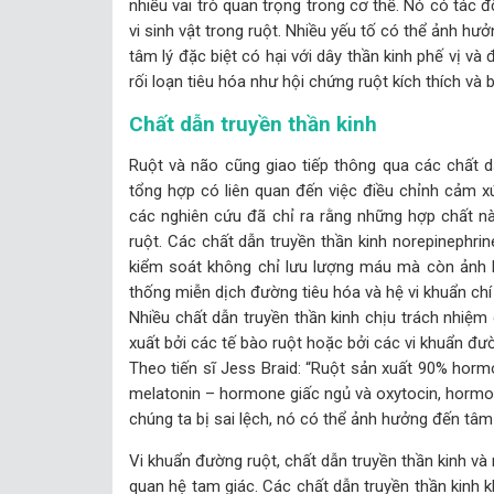
nhiều vai trò quan trọng trong cơ thể. Nó có tác 
vi sinh vật trong ruột. Nhiều yếu tố có thể ảnh hưở
tâm lý đặc biệt có hại với dây thần kinh phế vị v
rối loạn tiêu hóa như hội chứng ruột kích thích và 
Chất dẫn truyền thần kinh
Ruột và não cũng giao tiếp thông qua các chất d
tổng hợp có liên quan đến việc điều chỉnh cảm xúc
các nghiên cứu đã chỉ ra rằng những hợp chất n
ruột. Các chất dẫn truyền thần kinh norepinephrin
kiểm soát không chỉ lưu lượng máu mà còn ảnh 
thống miễn dịch đường tiêu hóa và hệ vi khuẩn chí
Nhiều chất dẫn truyền thần kinh chịu trách nhiệm
xuất bởi các tế bào ruột hoặc bởi các vi khuẩn đư
Theo tiến sĩ Jess Braid: “Ruột sản xuất 90% hor
melatonin – hormone giấc ngủ và oxytocin, hormon
chúng ta bị sai lệch, nó có thể ảnh hưởng đến tâm 
Vi khuẩn đường ruột, chất dẫn truyền thần kinh và 
quan hệ tam giác. Các chất dẫn truyền thần kinh 