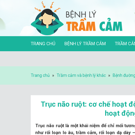
TRANG CHỦ
BỆNH LÝ TRẦM CẢM
TRẦM CẢ
Trang chủ
»
Trầm cảm và bệnh lý khác
»
Bệnh đường
Trục não ruột: cơ chế hoạt độ
hoạt độn
Trục não ruột là một khái niệm để chỉ mối tươn
như rối loạn lo âu, trầm cảm, rối loạn dạ dày