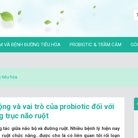
M VÀ BỆNH ĐƯỜNG TIÊU HÓA
PROBIOTIC & TRẦM CẢM
GÓ
 tiêu hóa
ng và vai trò của probiotic đối với
g trục não ruột
g tác giữa não bộ và đường ruột. Nhiều bệnh lý hiện nay
 – ruột chức năng…được cho là có liên quan tới rối loạn