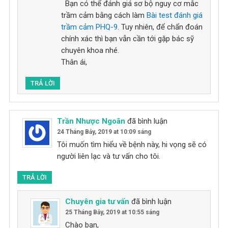
Bạn có thể đánh giá sơ bộ nguy cơ mắc
trầm cảm bằng cách làm
Bài test đánh giá
trầm cảm PHQ-9
. Tuy nhiên, để chẩn đoán
chính xác thì bạn vẫn cần tới gặp bác sỹ
chuyên khoa nhé.
Thân ái,
TRẢ LỜI
Trần Nhược Ngoãn
đã bình luận
24 Tháng Bảy, 2019 at 10:09 sáng
Tôi muốn tìm hiểu về bệnh này, hi vọng sẽ có
người liên lạc và tư vấn cho tôi.
TRẢ LỜI
Chuyên gia tư vấn
đã bình luận
25 Tháng Bảy, 2019 at 10:55 sáng
Chào bạn,