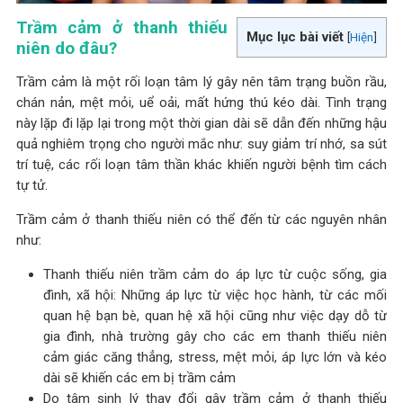
Trầm cảm ở thanh thiếu
Mục lục bài viết
[
Hiện
]
niên do đâu?
Trầm cảm là một rối loạn tâm lý gây nên tâm trạng buồn rầu,
chán nản, mệt mỏi, uể oải, mất hứng thú kéo dài. Tình trạng
này lặp đi lặp lại trong một thời gian dài sẽ dẫn đến những hậu
quả nghiêm trọng cho người mắc như: suy giảm trí nhớ, sa sút
trí tuệ, các rối loạn tâm thần khác khiến người bệnh tìm cách
tự tử.
Trầm cảm ở thanh thiếu niên có thể đến từ các nguyên nhân
như:
Thanh thiếu niên trầm cảm do áp lực từ cuộc sống, gia
đình, xã hội: Những áp lực từ việc học hành, từ các mối
quan hệ bạn bè, quan hệ xã hội cũng như việc dạy dỗ từ
gia đình, nhà trường gây cho các em thanh thiếu niên
cảm giác căng thẳng, stress, mệt mỏi, áp lực lớn và kéo
dài sẽ khiến các em bị trầm cảm
Do tâm sinh lý thay đổi gây trầm cảm ở thanh thiếu