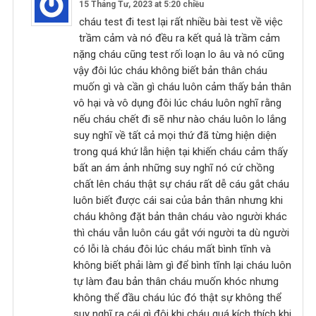
15 Tháng Tư, 2023 at 5:20 chiều
cháu test đi test lại rất nhiều bài test về việc
trầm cảm và nó đều ra kết quả là trầm cảm
nặng cháu cũng test rối loạn lo âu và nó cũng
vậy đôi lúc cháu không biết bản thân cháu
muốn gì và cần gì cháu luôn cảm thấy bản thân
vô hại và vô dụng đôi lúc cháu luôn nghĩ rằng
nếu cháu chết đi sẽ như nào cháu luôn lo lắng
suy nghĩ về tất cả mọi thứ đã từng hiện diện
trong quá khứ lẫn hiện tại khiến cháu cảm thấy
bất an ám ảnh những suy nghĩ nó cứ chồng
chất lên cháu thật sự cháu rất dễ cáu gắt cháu
luôn biết được cái sai của bản thân nhưng khi
cháu không đặt bản thân cháu vào người khác
thì cháu vẫn luôn cáu gắt với người ta dù người
có lỗi là cháu đôi lúc cháu mất bình tĩnh và
không biết phải làm gì để bình tĩnh lại cháu luôn
tự làm đau bản thân cháu muốn khóc nhưng
không thể đầu cháu lúc đó thật sự không thể
suy nghĩ ra cái gì đôi khi cháu quá kích thích khi