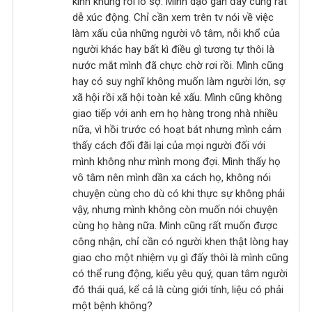
kinh khủng rồi lo sợ. Mình dạo gần đây cũng rất
dễ xúc động. Chỉ cần xem trên tv nói về việc
làm xấu của những người vô tâm, nỗi khổ của
người khác hay bất kì điều gì tương tự thôi là
nước mắt mình đã chực chờ rơi rồi. Mình cũng
hay có suy nghĩ không muốn làm người lớn, sợ
xã hội rồi xã hội toàn kẻ xấu. Mình cũng không
giao tiếp với anh em họ hàng trong nhà nhiều
nữa, vì hồi trước có hoạt bát nhưng mình cảm
thấy cách đối đãi lại của mọi người đối với
mình không như mình mong đợi. Mình thấy họ
vô tâm nên mình dần xa cách họ, không nói
chuyện cùng cho dù có khi thực sự không phải
vậy, nhưng mình không còn muốn nói chuyện
cùng họ hàng nữa. Mình cũng rất muốn được
công nhận, chỉ cần có người khen thật lòng hay
giao cho một nhiệm vụ gì đấy thôi là mình cũng
có thể rung động, kiểu yêu quý, quan tâm người
đó thái quá, kể cả là cùng giới tính, liệu có phải
một bệnh không?