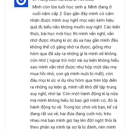
Mình còn lứa tuổi học sinh ạ. Mình đang ở
cuối năm cấp 2. Dạo gần đây mình có cảm
nhận được mình suy nghĩ mọi việc kém hiệu
quả đi, kiểu não không muốn suy nghĩ. Các kiến
thức, bài học mới học thì mình vẫn nghĩ, vẫn
nhớ được nhưng kí ức dù xa hay gần mình đều
không thể cố gắng nhớ ra được, giống như
hôm qua đã xảy ra những gì là mình sẽ không
còn nhớ ( ngoại trừ một vài sự kiện không hiểu
sao mình vẫn nhớ được như hộp mứt dâu mẹ
mua hồi nhỏ, con gà mình nuôi bị mất), còn
đâu mọi kí ức ví dụ như hôm qua trên lớp diễn
ra những sự kiện gì, mình rất khó để tập trung
suy nghĩ, nhớ lại. Còn một hành động kì lạ nữa
mà mình không hiểu từ bao giờ mình có, đó là
hành động tự vệ. Trong lúc chơi với bạn, kể cả
đang rất vui vẻ, hai đứa đang cười nói, trêu
nhau mà bạn mình giơ tay lên đột ngột thôi là
theo phản xạ mình lại sợ là bị đánh, nên mình