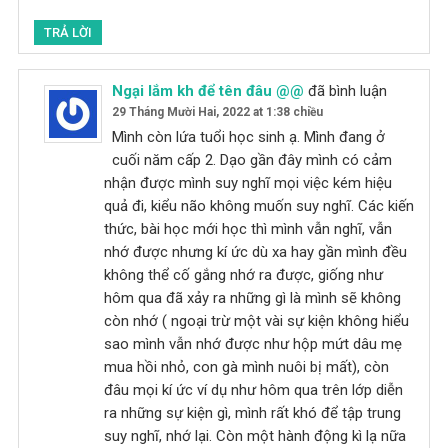
TRẢ LỜI
Ngại lắm kh để tên đâu @@
đã bình luận
29 Tháng Mười Hai, 2022 at 1:38 chiều
Mình còn lứa tuổi học sinh ạ. Mình đang ở
cuối năm cấp 2. Dạo gần đây mình có cảm
nhận được mình suy nghĩ mọi việc kém hiệu
quả đi, kiểu não không muốn suy nghĩ. Các kiến
thức, bài học mới học thì mình vẫn nghĩ, vẫn
nhớ được nhưng kí ức dù xa hay gần mình đều
không thể cố gắng nhớ ra được, giống như
hôm qua đã xảy ra những gì là mình sẽ không
còn nhớ ( ngoại trừ một vài sự kiện không hiểu
sao mình vẫn nhớ được như hộp mứt dâu mẹ
mua hồi nhỏ, con gà mình nuôi bị mất), còn
đâu mọi kí ức ví dụ như hôm qua trên lớp diễn
ra những sự kiện gì, mình rất khó để tập trung
suy nghĩ, nhớ lại. Còn một hành động kì lạ nữa