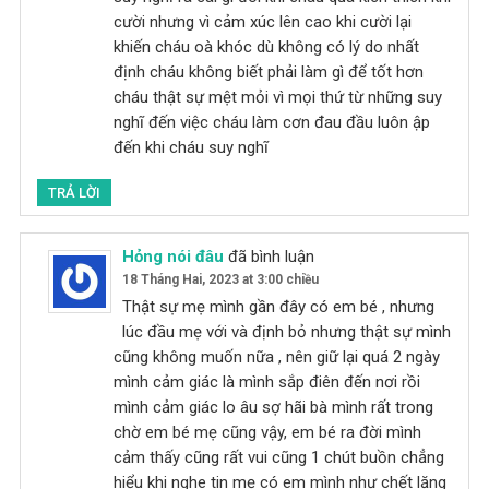
cười nhưng vì cảm xúc lên cao khi cười lại
khiến cháu oà khóc dù không có lý do nhất
định cháu không biết phải làm gì để tốt hơn
cháu thật sự mệt mỏi vì mọi thứ từ những suy
nghĩ đến việc cháu làm cơn đau đầu luôn ập
đến khi cháu suy nghĩ
TRẢ LỜI
Hỏng nói đâu
đã bình luận
18 Tháng Hai, 2023 at 3:00 chiều
Thật sự mẹ mình gần đây có em bé , nhưng
lúc đầu mẹ với và định bỏ nhưng thật sự mình
cũng không muốn nữa , nên giữ lại quá 2 ngày
mình cảm giác là mình sắp điên đến nơi rồi
mình cảm giác lo âu sợ hãi bà mình rất trong
chờ em bé mẹ cũng vậy, em bé ra đời mình
cảm thấy cũng rất vui cũng 1 chút buồn chẳng
hiểu khi nghe tin mẹ có em mình như chết lặng