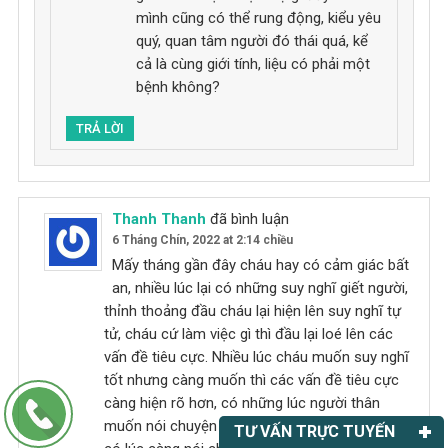
mình cũng có thể rung động, kiểu yêu
quý, quan tâm người đó thái quá, kể
cả là cùng giới tính, liệu có phải một
bệnh không?
TRẢ LỜI
Thanh Thanh
đã bình luận
6 Tháng Chín, 2022 at 2:14 chiều
Mấy tháng gần đây cháu hay có cảm giác bất
an, nhiều lúc lại có những suy nghĩ giết người,
thỉnh thoảng đầu cháu lại hiện lên suy nghĩ tự
tử, cháu cứ làm việc gì thì đầu lại loé lên các
vấn đề tiêu cực. Nhiều lúc cháu muốn suy nghĩ
tốt nhưng càng muốn thì các vấn đề tiêu cực
càng hiện rõ hơn, có những lúc người thân
muốn nói chuyện nhg cháu lại không biết nói gì
TƯ VẤN TRỰC TUYẾN