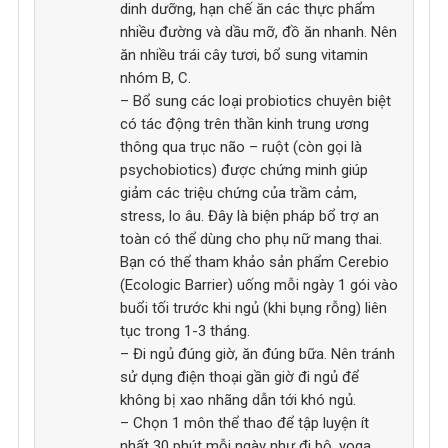
dinh dưỡng, hạn chế ăn các thực phẩm
nhiều đường và dầu mỡ, đồ ăn nhanh. Nên
ăn nhiều trái cây tươi, bổ sung vitamin
nhóm B, C.
– Bổ sung các loại probiotics chuyên biệt
có tác động trên thần kinh trung ương
thông qua trục não – ruột (còn gọi là
psychobiotics) được chứng minh giúp
giảm các triệu chứng của trầm cảm,
stress, lo âu. Đây là biện pháp bổ trợ an
toàn có thể dùng cho phụ nữ mang thai.
Bạn có thể tham khảo sản phẩm Cerebio
(Ecologic Barrier) uống mỗi ngày 1 gói vào
buổi tối trước khi ngủ (khi bụng rỗng) liên
tục trong 1-3 tháng.
– Đi ngủ đúng giờ, ăn đúng bữa. Nên tránh
sử dụng điện thoại gần giờ đi ngủ để
không bị xao nhãng dẫn tới khó ngủ.
– Chọn 1 môn thể thao để tập luyện ít
nhất 30 phút mỗi ngày như đi bộ, yoga,