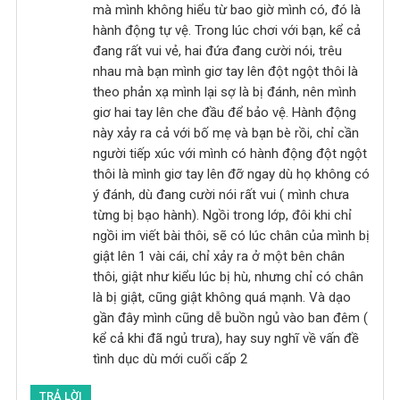
mà mình không hiểu từ bao giờ mình có, đó là
hành động tự vệ. Trong lúc chơi với bạn, kể cả
đang rất vui vẻ, hai đứa đang cười nói, trêu
nhau mà bạn mình giơ tay lên đột ngột thôi là
theo phản xạ mình lại sợ là bị đánh, nên mình
giơ hai tay lên che đầu để bảo vệ. Hành động
này xảy ra cả với bố mẹ và bạn bè rồi, chỉ cần
người tiếp xúc với mình có hành động đột ngột
thôi là mình giơ tay lên đỡ ngay dù họ không có
ý đánh, dù đang cười nói rất vui ( mình chưa
từng bị bạo hành). Ngồi trong lớp, đôi khi chỉ
ngồi im viết bài thôi, sẽ có lúc chân của mình bị
giật lên 1 vài cái, chỉ xảy ra ở một bên chân
thôi, giật như kiểu lúc bị hù, nhưng chỉ có chân
là bị giật, cũng giật không quá mạnh. Và dạo
gần đây mình cũng dễ buồn ngủ vào ban đêm (
kể cả khi đã ngủ trưa), hay suy nghĩ về vấn đề
tình dục dù mới cuối cấp 2
TRẢ LỜI