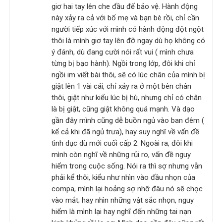
giơ hai tay lên che đầu để bảo vệ. Hành động
này xảy ra cả với bố mẹ và bạn bè rồi, chỉ cần
người tiếp xúc với mình có hành động đột ngột
thôi là mình giơ tay lên đỡ ngay dù họ không có
ý đánh, dù đang cười nói rất vui ( mình chưa
từng bị bạo hành). Ngồi trong lớp, đôi khi chỉ
ngồi im viết bài thôi, sẽ có lúc chân của mình bị
giật lên 1 vài cái, chỉ xảy ra ở một bên chân
thôi, giật như kiểu lúc bị hù, nhưng chỉ có chân
là bị giật, cũng giật không quá mạnh. Và dạo
gần đây mình cũng dễ buồn ngủ vào ban đêm (
kể cả khi đã ngủ trưa), hay suy nghĩ về vấn đề
tình dục dù mới cuối cấp 2. Ngoài ra, đôi khi
mình còn nghĩ về những rủi ro, vấn đề nguy
hiểm trong cuộc sống. Nói ra thì sợ nhưng vẫn
phải kể thôi, kiểu như nhìn vào đầu nhọn của
compa, mình lại hoảng sợ nhỡ đâu nó sẽ chọc
vào mắt; hay nhìn những vật sắc nhọn, nguy
hiểm là mình lại hay nghĩ đến những tai nạn