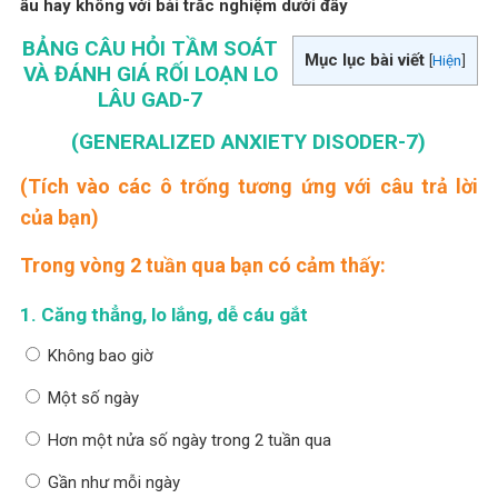
âu hay không với bài trắc nghiệm dưới đây
BẢNG CÂU HỎI TẦM SOÁT
Mục lục bài viết
[
Hiện
]
VÀ ĐÁNH GIÁ RỐI LOẠN LO
LÂU GAD-7
(GENERALIZED ANXIETY DISODER-7)
(Tích vào các ô trống tương ứng với câu trả lời
của bạn)
Trong vòng 2 tuần qua bạn có cảm thấy:
1.
Căng thẳng, lo lắng, dễ cáu gắt
Không bao giờ
Một số ngày
Hơn một nửa số ngày trong 2 tuần qua
Gần như mỗi ngày