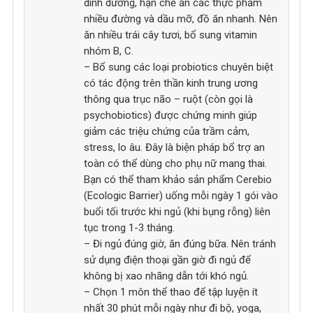
dinh dưỡng, hạn chế ăn các thực phẩm
nhiều đường và dầu mỡ, đồ ăn nhanh. Nên
ăn nhiều trái cây tươi, bổ sung vitamin
nhóm B, C.
– Bổ sung các loại probiotics chuyên biệt
có tác động trên thần kinh trung ương
thông qua trục não – ruột (còn gọi là
psychobiotics) được chứng minh giúp
giảm các triệu chứng của trầm cảm,
stress, lo âu. Đây là biện pháp bổ trợ an
toàn có thể dùng cho phụ nữ mang thai.
Bạn có thể tham khảo sản phẩm Cerebio
(Ecologic Barrier) uống mỗi ngày 1 gói vào
buổi tối trước khi ngủ (khi bụng rỗng) liên
tục trong 1-3 tháng.
– Đi ngủ đúng giờ, ăn đúng bữa. Nên tránh
sử dụng điện thoại gần giờ đi ngủ để
không bị xao nhãng dẫn tới khó ngủ.
– Chọn 1 môn thể thao để tập luyện ít
nhất 30 phút mỗi ngày như đi bộ, yoga,