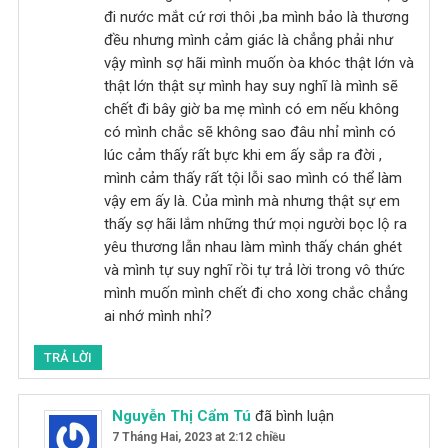
đi nước mắt cứ rơi thôi ,ba mình bảo là thương
đều nhưng mình cảm giác là chẳng phải như
vậy mình sợ hãi mình muốn òa khóc thật lớn và
thật lớn thật sự mình hay suy nghĩ là mình sẽ
chết đi bây giờ ba mẹ mình có em nếu không
có mình chắc sẽ không sao đâu nhỉ mình có
lúc cảm thấy rất bực khi em ấy sắp ra đời ,
mình cảm thấy rất tội lỗi sao mình có thể làm
vậy em ấy là. Của mình mà nhưng thật sự em
thấy sợ hãi lắm những thứ mọi người bọc lộ ra
yêu thương lẫn nhau làm mình thấy chán ghét
và mình tự suy nghĩ rồi tự trả lời trong vô thức
mình muốn mình chết đi cho xong chắc chẳng
ai nhớ mình nhỉ?
TRẢ LỜI
Nguyễn Thị Cẩm Tú
đã bình luận
7 Tháng Hai, 2023 at 2:12 chiều