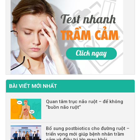
BÀI VIẾT MỚI NHẤT
Quan tâm trục não ruột – để không
“buồn não ruột”
Bổ sung postbiotics cho đường ruột –
triển vọng mới giúp bệnh nhân trầm
cảm và điều trị Hp mau khỏi