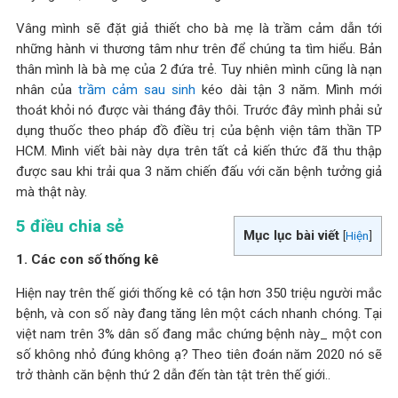
Vâng mình sẽ đặt giả thiết cho bà mẹ là trầm cảm dẫn tới
những hành vi thương tâm như trên để chúng ta tìm hiểu. Bản
thân mình là bà mẹ của 2 đứa trẻ. Tuy nhiên mình cũng là nạn
nhân của
trầm cảm sau sinh
kéo dài tận 3 năm. Mình mới
thoát khỏi nó được vài tháng đây thôi. Trước đây mình phải sử
dụng thuốc theo pháp đồ điều trị của bệnh viện tâm thần TP
HCM. Mình viết bài này dựa trên tất cả kiến thức đã thu thập
được sau khi trải qua 3 năm chiến đấu với căn bệnh tưởng giả
mà thật này.
5 điều chia sẻ
Mục lục bài viết
[
Hiện
]
1. Các con số thống kê
Hiện nay trên thế giới thống kê có tận hơn 350 triệu người mắc
bệnh, và con số này đang tăng lên một cách nhanh chóng. Tại
việt nam trên 3% dân số đang mắc chứng bệnh này_ một con
số không nhỏ đúng không ạ? Theo tiên đoán năm 2020 nó sẽ
trở thành căn bệnh thứ 2 dẫn đến tàn tật trên thế giới..