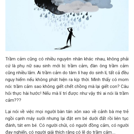
Trầm cảm cũng có nhiều nguyên nhân khác nhau, không phải
cứ là phụ nữ sau sinh mới bị trầm cảm, đàn ông trầm cảm
cũng nhiều lắm. Ai trầm cảm do tâm lí hay do sinh lí, tất cả đều
nguy hiểm nếu không phát hiện ra kịp thời. Mình thấy có mom
nói: trầm cảm sao không giết chết chồng mà lại giết con? Câu
hỏi thực hài hước! Nếu mà lí trí được như vậy thì ai nói là trầm
cảm???
Lại nói về việc mọi người bàn tán xôn xao về cảnh bà mẹ trẻ
ngồi cạnh máy sưởi nhưng lại đặt em bé dưới đất rồi liên tục
đánh, tát em bé. Có người chửi, có người đồng cảm, có người
đay nghiến, có người giải thích rằng có lẽ do trầm cảm….