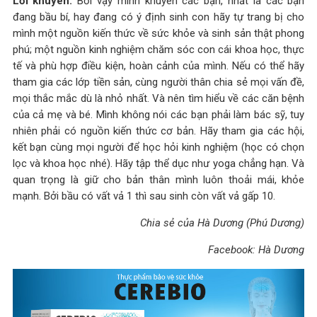
Lời khuyên:
Bởi vậy mình khuyên các bạn, nhất là các bạn
đang bầu bí, hay đang có ý định sinh con hãy tự trang bị cho
mình một nguồn kiến thức về sức khỏe và sinh sản thật phong
phú; một nguồn kinh nghiệm chăm sóc con cái khoa học, thực
tế và phù hợp điều kiện, hoàn cảnh của mình. Nếu có thể hãy
tham gia các lớp tiền sản, cùng người thân chia sẻ mọi vấn đề,
mọi thắc mắc dù là nhỏ nhất. Và nên tìm hiểu về các căn bệnh
của cả mẹ và bé. Mình không nói các bạn phải làm bác sỹ, tuy
nhiên phải có nguồn kiến thức cơ bản. Hãy tham gia các hội,
kết bạn cùng mọi người để học hỏi kinh nghiệm (học có chọn
lọc và khoa học nhé). Hãy tập thể dục như yoga chẳng hạn. Và
quan trọng là giữ cho bản thân mình luôn thoải mái, khỏe
mạnh. Bởi bầu có vất vả 1 thì sau sinh còn vất vả gấp 10.
Chia sẻ của Hà Dương (Phú Dương)
Facebook: Hà Dương