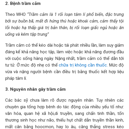
2. Bệnh trầm cảm
Theo WHO
“Trầm cảm là 1 rối loạn tâm lí phổ biến, đặc trưng
bởi sự buồn bã, mất đi hứng thú hoặc khoái cảm, cảm thấy tội
lỗi hoặc hạ thấp giá trị bản thân, bị rối loạn giấc ngủ hoặc ăn
uống và kém tập trung”
Trầm cảm có thể kéo dài hoặc tái phát nhiều lần, làm suy giảm
đáng kể khả năng học tập, làm việc hoặc khả năng đương đầu
với cuộc sống hàng ngày. Nặng nhất, trầm cảm có thể dẫn tới
tư tử. Ở mức độ nhẹ có thể
chữa trị không cần thuốc
. Mức độ
vừa và nặng người bệnh cần điều trị bằng thuốc kết hợp liệu
pháp tâm lí.
3. Nguyên nhân gây trầm cảm
Các bác sỹ chưa làm rõ được nguyên nhân. Tuy nhiên các
chuyên gia tổng hợp bênh do tác động của nhiều yếu tố như:
văn hóa, quan hệ xã hội,di truyền, sang chấn tinh thần, tổn
thương sinh học như não, thiếu hụt chất dẫn truyền thần kinh,
mất cân bằng hoocmon, hay lo âu, căng thẳng stress kéo