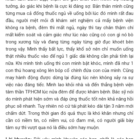
tưởng, ảo giác khi bệnh là cực kì đáng sợ. Bản thân mình cũng
từng mua cả đống thuốc ngủ về uống bởi lúc đó mình rất đau
đầu, người mệt mỏi đi khám xét nghiệm cả mấy bệnh viện
không ra bệnh, đêm thì mất ngủ, ngày thì tay chân thậm chí
mất kiểm soát và cảm giác như lúc nào cũng có con gì nó bò
trong xương tủy và đang từng ngày từng giờ đục khoét bên
trong vậy. Mình thấy bất lực, thấy khổ sở nên chỉ muốn uống
thật nhiều thuốc vào để ngủ 1 giấc dài không cần phải tỉnh lại
nữa. Khi mình tính uống thì con mình bật khóc, mình đã như 1
con thú hoang xông lên bóp cổ chính đứa con của mình. Cũng
may hành động được dừng lại đúng lúc nên không xảy ra sự
việc nào đáng tiếc. Mình lao khỏi nhà và đến thẳng bệnh viện
tâm thần TP.HCM lúc nửa đêm để được khám bệnh. Bác sỹ nói
do mình phát hiện sớm và đáp ứng thuốc tốt nên khả năng hồi
phục sẽ nhanh. Tuy nhiên nó cứ tái phát kéo dài tận 3 năm mới
chấm dứt. Trong thời gian đó quả thực là khó khăn nhưng chỉ
cần có niềm tin, có niềm vui, có đam mê, có người giãi bày
tâm sự thì vượt qua nó là điều sớm hay muộn.