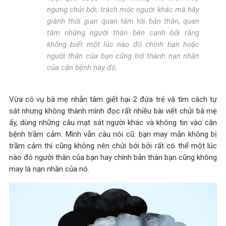
ngưng chửi bới, trách móc người khác mà hãy
giành thời gian quan tâm tới bản thân, quan
tâm những người thân bên cạnh bởi rằng
không biết một lúc nào đó chính bạn hoặc
người thân của bạn cũng trở thành nạn nhân
của căn bệnh này đó.
Vừa có vụ bà mẹ nhẫn tâm giết hại 2 đứa trẻ và tìm cách tự
sát nhưng không thành mình đọc rất nhiều bài viết chửi bà mẹ
ấy, dùng những câu mạt sát người khác và không tin vào căn
bệnh trầm cảm. Mình vẫn câu nói cũ: bạn may mắn không bị
trầm cảm thì cũng không nên chửi bới bởi rất có thể một lúc
nào đó người thân của bạn hay chính bản thân bạn cũng không
may là nạn nhân của nó.