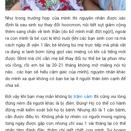
Như trong trường hợp của mình thì nguyên nhân được xác
định là sau sinh sự thay đổi hoocmon, nội tiết sụt giảm cộng
thêm sang chấn về tinh thần (do bố mình mất đột ngột), ngoài
ra con mình là bé cưc kì khó nuôi (khi các bạn sinh con ra mà
cách ngày đi viện 1 lần, bé không bú mẹ trực tiếp mà phải vắt
ra dùng xi lanh bơm từng giọt vào miệng có khi cả tiếng mới
được 50ml mà chỉ cần mẹ bế thay đổi tư thế bé lại phun như
vòi rồng, rồi em bé lại 20-21 tháng không mở miệng nói từ
nào… các bạn sẽ hiểu cảm giác của mình); nguyên nhân khác
do mình xa quê không có bạn bè lại ít người thân bên cạnh để
chia sẻ…
Bởi vậy khi bạn may mắn không bị
trầm cảm
thì cũng vui lòng
đừng ném đá người khác là bị điên. Đúng! Họ có thể có hành
động mất kiểm soát bởi họ bị bệnh. Nhưng đó là 1 căn bệnh,
cần được điều trị. Không phải tự nhiên có người mong ngóng
từng ngày được gặp con nhưng chỉ sau 1 vài tháng lại có thể
nhẫn tâm đánh đập, thậm chí giết chết con mình. Sự hoang