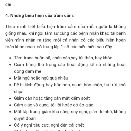
dài…..
4. Những biểu hiện của trầm cảm:
Theo mình biết biểu hiện trầm cảm của mỗi người là không
giống nhau, khi ngồi tâm sự cùng các bệnh nhân khác tại bệnh
viện mình nhận ra rằng mỗi cá nhân có các biểu hiện hoàn
toàn khác nhau, có trùng lặp 1 số các biểu hiện sau đây:
Tâm trạng buồn bã, chán nản,hay tủi thân, hay khóc
Giảm hứng thú trong các hoạt động kể cả những hoạt
động đam mê
Mất ngủ hoặc ngủ quá nhiều
Dễ bị kích động, hay bốc hỏa, nguời bồn chồn, bứt rứt khó
chịu
Giảm cân hoặc tăng cân mất kiểm soát
Cảm giác vô dụng, tội lỗi hoặc có ảo giác
Mất tập trung, giảm khả năng suy nghĩ, giảm trí nhớ, không
quyết đoán
Có ý nghĩ tiêu cực, nghĩ đến cái chết