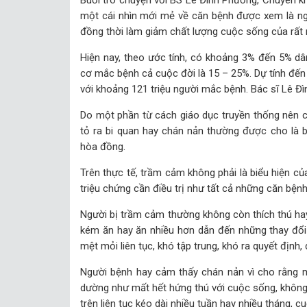
Buổi trò chuyện với BS Lê Đình Phương, Chuyên k
một cái nhìn mới mẻ về căn bệnh được xem là ng
đồng thời làm giảm chất lượng cuộc sống của rất 
Hiện nay, theo ước tính, có khoảng 3% đến 5% dân
cơ mắc bệnh cả cuộc đời là 15 – 25%. Dự tính đến
với khoảng 121 triệu người mắc bệnh. Bác sĩ Lê Đì
Do một phần từ cách giáo dục truyền thống nên ch
tỏ ra bi quan hay chán nản thường được cho là bi
hòa đồng.
Trên thực tế, trầm cảm không phải là biểu hiện c
triệu chứng cần điều trị như tất cả những căn bệnh
Người bị trầm cảm thường không còn thích thú hay
kém ăn hay ăn nhiều hơn dẫn đến những thay đổi 
mệt mỏi liên tục, khó tập trung, khó ra quyết định,
Người bệnh hay cảm thấy chán nản vì cho rằng mìn
dường như mất hết hứng thú với cuộc sống, không
trên liên tục kéo dài nhiều tuần hay nhiều tháng, 