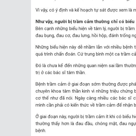
Vì vậy, có ý định và kế hoạch tự sát được xem là 
Như vậy, người bị trầm cảm thường chỉ có biểu 
Bên cạnh những biểu hiện về tâm lý, người bị trầ
đau bụng, đau cơ, đau lưng, hồi hộp, đánh trống n
Những biểu hiện này dễ nhầm lẫn với nhiều bệnh 
quá trình chẩn đoán. Cứ trung bình một ca trầm cả
Đó là chưa kể đến những quan niệm sai lầm thường
trị ở các bác sĩ tâm thần.
Bệnh trầm cảm ở giai đoạn sớm thường được phát
chuyên khoa tâm thần kinh vì những triệu chứng b
cơ thể như đã nói. Ngày càng nhiều các bác sĩ 
mình cần phải có kiến thức về trầm cảm để nhận bi
Ở giai đoạn này, người bị trầm cảm ít khi có biểu h
thường thấy hơn là đau đầu, chóng mặt, đau ngự
bệnh.