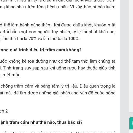
âm lý trị liệu thì tỷ lệ điều trị đạt đến 80%. Mọi thuốc trầm
ng khác nhau trên từng bệnh nhân. Vì vậy, bác sĩ cần kiểm
có thể làm bệnh nặng thêm. Khi được chữa khỏi, khuôn mặt
y đổi hẳn một con người. Tuy nhiên, tỷ lệ tái phát khá cao,
, lần thứ hai là 70% và lần thứ ba là 100%.
rong quá trình điều trị trầm cảm không?
huốc không kê toa dường như có thể tạm thời làm chúng ta
ị. Tình trạng suy sụp sau khi uống rượu hay thuốc giúp tinh
ẫn mệt mỏi…
chống trầm cảm và bằng tâm lý trị liệu. Điều quan trọng là
oải mái, để tìm được những giải pháp cho vấn đề cuộc sống
 bệnh trầm cảm như thế nào, thưa bác sĩ?