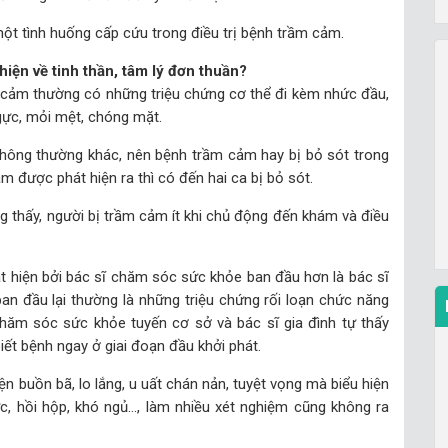
một tình huống cấp cứu trong điều trị bệnh trầm cảm.
hiện về tinh thần, tâm lý đơn thuần?
m cảm thường có những triệu chứng cơ thể đi kèm nhức đầu,
gực, mỏi mệt, chóng mặt.
thông thường khác, nên bệnh trầm cảm hay bị bỏ sót trong
m được phát hiện ra thì có đến hai ca bị bỏ sót.
 thấy, người bị trầm cảm ít khi chủ động đến khám và điều
 hiện bởi bác sĩ chăm sóc sức khỏe ban đầu hơn là bác sĩ
an đầu lại thường là những triệu chứng rối loạn chức năng
chăm sóc sức khỏe tuyến cơ sở và bác sĩ gia đình tự thấy
ết bệnh ngay ở giai đoạn đầu khởi phát.
iện buồn bã, lo lắng, u uất chán nản, tuyệt vọng mà biểu hiện
c, hồi hộp, khó ngủ…, làm nhiều xét nghiệm cũng không ra