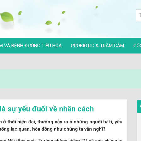
M VÀ BỆNH ĐƯỜNG TIÊU HÓA
PROBIOTIC & TRẦM CẢM
GÓ
là sự yếu đuối về nhân cách
ở thời hiện đại, thường xảy ra ở những người tự ti, yếu
sống lạc quan, hòa đồng như chúng ta vẫn nghĩ?