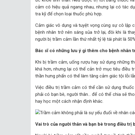
ức khỏe tinh thần. Nếu được trị tốt bằng thuốc và t
cảm có hiệu quả ngang nhau, nhưng lại có tác dụ
tra kỹ để chọn loại thuốc phù hợp.
Cảm giác vô dụng và tuyệt vọng cùng sự cô lập 
bệnh nhân trở nên sáng sủa trở lại, đôi khi là tha
người bị trầm cảm lần thứ nhất tỷ lệ tái phát là 50%
Bác sĩ có những lưu ý gì thêm cho bệnh nhân t
Khi bị trầm cảm, uống rượu hay sử dụng những t
khá hơn, nhưng lại có thể cản trở mục tiêu điều tr
thần hưng phấn có thể làm tăng cảm giác tội lỗi l
Việc điều trị trầm cảm có thể cần sử dụng thuốc 
phải có bạn bè, người thân… để có thể chia sẻ th
hay học một cách nhận định khác.
Vai trò của người thân và bạn bè trong điều trị