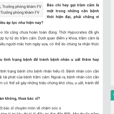
Báo chí hay gọi trầm cảm là
một trong những căn bệnh
, Trưởng phòng khám FV
thời hiện đại, phải chăng vì
iều áp lực như hiện nay?
heo tôi cũng chưa hoàn toàn đúng. Thời Hypocrates đã ghi
ợp tự tử do trầm cảm. Dưới quan điểm y khoa, trầm cảm là
hiều người mắc hơn ngày xưa, có thể do chúng ta nhận thức
u tình trạng bệnh để tránh bệnh nhân u uất thêm hay
ề tình trạng bệnh cho bệnh nhân hiểu rõ. Bệnh nhân còn cần
 lệ tái phát của bệnh trầm cảm. Ngoài ra, bệnh nhân còn cần
 có thể sẽ gây những triệu chứng khó chịu, u uất, tránh để
oàn không, thưa bác sĩ?
 bởi bác sĩ chuyên môn về chăm sóc s