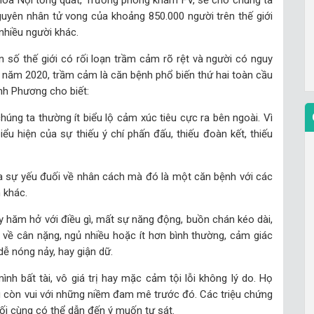
hoa Nội tổng quát, Trưởng phòng khám FV, sẽ cho chúng ta
uyên nhân tử vong của khoảng 850.000 người trên thế giới
nhiều người khác.
 số thế giới có rối loạn trầm cảm rõ rệt và người có nguy
 năm 2020, trầm cảm là căn bệnh phổ biến thứ hai toàn cầu
nh Phương cho biết:
úng ta thường ít biểu lộ cảm xúc tiêu cực ra bên ngoài. Vì
ểu hiện của sự thiếu ý chí phấn đấu, thiếu đoàn kết, thiếu
ủa sự yếu đuối về nhân cách mà đó là một căn bệnh với các
 khác.
 hăm hở với điều gì, mất sự năng động, buồn chán kéo dài,
về cân nặng, ngủ nhiều hoặc ít hơn bình thường, cảm giác
 dễ nóng nảy, hay giận dữ.
h bất tài, vô giá trị hay mặc cảm tội lỗi không lý do. Họ
 còn vui với những niềm đam mê trước đó. Các triệu chứng
cuối cùng có thể dẫn đến ý muốn tự sát.