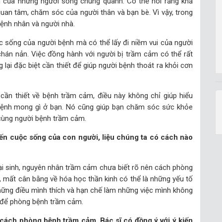
ần của những người sống chung quanh. Có thể nói rằng khả
uan tâm, chăm sóc của người thân và bạn bè. Vì vậy, trong
bệnh nhân và người nhà.
 sống của người bệnh mà có thể lấy đi niềm vui của người
 chán nản. Việc đồng hành với người bị trầm cảm có thể rất
lại đặc biệt cần thiết để giúp người bệnh thoát ra khỏi cơn
 cần thiết về bệnh trầm cảm, điều này không chỉ giúp hiểu
 bệnh mong gì ở bạn. Nó cũng giúp bạn chăm sóc sức khỏe
 cùng người bệnh trầm cảm.
ến cuộc sống của con người, liệu chúng ta có cách nào
ại sinh, nguyên nhân trầm cảm chưa biết rõ nên cách phòng
g, mất cân bằng về hóa học thần kinh có thể là những yếu tố
hững điều mình thích và hạn chế làm những việc mình không
h để phòng bệnh trầm cảm.
à cách phòng bệnh trầm cảm. Bác sĩ có đồng ý với ý kiến