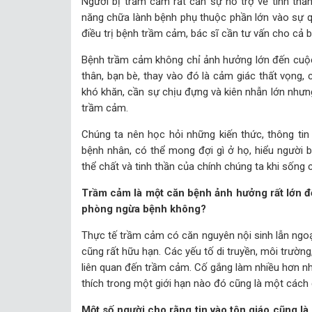
Người bị trầm cảm rất cần sự hỗ trợ về tinh th
năng chữa lành bệnh phụ thuộc phần lớn vào sự q
điều trị bệnh trầm cảm, bác sĩ cần tư vấn cho cả 
Bệnh trầm cảm không chỉ ảnh hưởng lớn đến cuộc
thân, bạn bè, thay vào đó là cảm giác thất vọng,
khó khăn, cần sự chịu đựng và kiên nhẫn lớn nhưng 
trầm cảm.
Chúng ta nên học hỏi những kiến thức, thông tin
bệnh nhân, có thể mong đợi gì ở họ, hiểu người
thể chất và tinh thần của chính chúng ta khi sống
Trầm cảm là một căn bệnh ảnh hưởng rất lớn đ
phòng ngừa bệnh không?
Thực tế trầm cảm có căn nguyên nội sinh lẫn ngo
cũng rất hữu hạn. Các yếu tố di truyền, môi trườn
liên quan đến trầm cảm. Cố gắng làm nhiều hơn n
thích trong một giới hạn nào đó cũng là một các
Một số người cho rằng tin vào tôn giáo cũng l