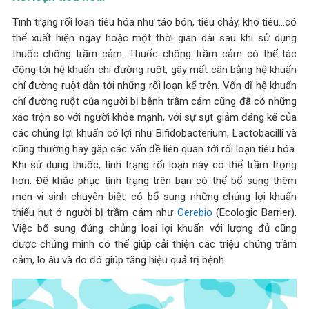
Tình trạng rối loạn tiêu hóa như táo bón, tiêu chảy, khó tiêu…có
thể xuất hiện ngay hoặc một thời gian dài sau khi sử dụng
thuốc chống trầm cảm. Thuốc chống trầm cảm có thể tác
động tới hệ khuẩn chí đường ruột, gây mất cân bằng hệ khuẩn
chí đường ruột dẫn tới những rối loạn kể trên. Vốn dĩ hệ khuẩn
chí đường ruột của người bị bệnh trầm cảm cũng đã có những
xáo trộn so với người khỏe mạnh, với sự sụt giảm đáng kể của
các chủng lợi khuẩn có lợi như Bifidobacterium, Lactobacilli và
cũng thường hay gặp các vấn đề liên quan tới rối loạn tiêu hóa.
Khi sử dụng thuốc, tình trạng rối loạn này có thể trầm trọng
hơn. Để khắc phục tình trạng trên bạn có thể bổ sung thêm
men vi sinh chuyên biệt, có bổ sung những chủng lợi khuẩn
thiếu hụt ở người bị trầm cảm như
Cerebio
(Ecologic Barrier).
Việc bổ sung đúng chủng loại lợi khuẩn với lượng đủ cũng
được chứng minh có thể giúp cải thiện các triệu chứng trầm
cảm, lo âu và do đó giúp tăng hiệu quả trị bệnh.